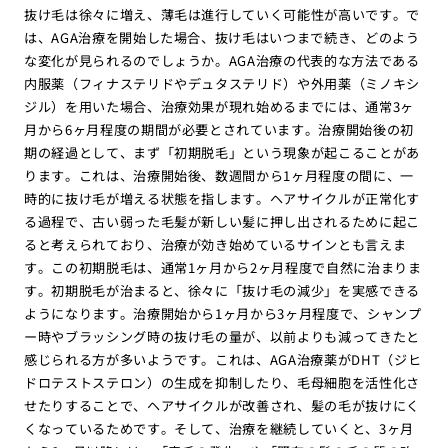
抜け毛は徐々に増え、薄毛は進行していく可能性が高いです。で
は、AGA治療を開始した場合、抜け毛はいつまで続き、どのよう
な変化が見られるのでしょうか。AGA治療の代表的な方法である
内服薬（フィナステリドやデュタステリド）や外用薬（ミノキシ
ジル）を用いた場合、治療効果が現れ始めるまでには、通常3ヶ
月から6ヶ月程度の期間が必要とされています。治療開始後の初
期の経過として、まず「初期脱毛」という現象が起こることがあ
ります。これは、治療開始後、数週間から1ヶ月程度の間に、一
時的に抜け毛が増える状態を指します。ヘアサイクルが正常化す
る過程で、古い弱った毛髪が新しい髪に押し出されるために起こ
ると考えられており、治療が効き始めているサインとも言えま
す。この初期脱毛は、通常1ヶ月から2ヶ月程度で自然に治まりま
す。初期脱毛が治まると、徐々に「抜け毛の減少」を実感できる
ようになります。治療開始から1ヶ月から3ヶ月程度で、シャンプ
ー時やブラッシング時の抜け毛の量が、以前よりも減ってきたと
感じられる方が多いようです。これは、AGA治療薬がDHT（ジヒ
ドロテストステロン）の生成を抑制したり、毛母細胞を活性化さ
せたりすることで、ヘアサイクルが改善され、髪の毛が抜けにく
くなっているためです。そして、治療を継続していくと、3ヶ月