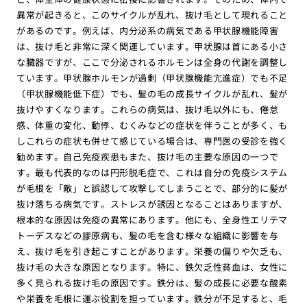
異常が起きると、このサイクルが乱れ、抜け毛として現れること
があるのです。例えば、内分泌系の病気である甲状腺機能障害
は、抜け毛と非常に深く関連しています。甲状腺は首にある小さ
な臓器ですが、ここで分泌されるホルモンは全身の代謝を調整し
ています。甲状腺ホルモンが過剰（甲状腺機能亢進症）でも不足
（甲状腺機能低下症）でも、髪の毛の成長サイクルが乱れ、髪が
抜けやすくなります。これらの病気は、抜け毛以外にも、倦怠
感、体重の変化、動悸、むくみなどの症状を伴うことが多く、も
しこれらの症状も併せて感じている場合は、専門医の受診を強く
勧めます。自己免疫疾患もまた、抜け毛の主要な原因の一つで
す。最も代表的なのは円形脱毛症で、これは自分の免疫システム
が毛根を「敵」と誤認して攻撃してしまうことで、部分的に髪が
抜け落ちる病気です。ストレスが誘因となることはありますが、
根本的な原因は免疫の異常にあります。他にも、全身性エリテマ
トーデスなどの膠原病も、髪の毛を含む様々な組織に影響を与
え、抜け毛を引き起こすことがあります。栄養の偏りや欠乏も、
抜け毛の大きな原因となります。特に、鉄欠乏性貧血は、女性に
多く見られる抜け毛の原因です。鉄分は、髪の成長に必要な酸素
や栄養を毛根に運ぶ役割を担っています。鉄分が不足すると、毛