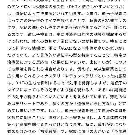
のアンドロゲン受容体の感受性（DHTと結合しやすいかどうか）
は、遺伝によって決まるとされています。つまり、遺伝子検査に
よってこの感受性のタイプを調べることで、将来のAGA発症リス
クや、AGAの進行のしやすさをある程度予測することが可能にな
るのです。遺伝子検査は、主に唾液や口腔内の粘膜を採取するだ
けで行われ、体への負担が非常に少ないのが特徴です。検査によ
って判明する情報は、単に「AGAになる可能性が高いか低いか」
だけでなく、より具体的な遺伝子の型を特定することで、特定の
治療薬に対する反応性（効果が出やすいか、出にくいか）につい
ても示唆を得られる場合があります。例えば、AGA治療薬として
広く用いられるフィナステリドやデュタステリドといった内服薬
は、DHTの生成を抑制することで効果を発揮しますが、遺伝子の
タイプによってはその効果がより強く現れる人、あるいは期待通
りの効果が得られにくい人がいると考えられています。薄毛の悩
みはデリケートであり、多くの方が「遺伝だから仕方ない」と諦
めてしまいがちです。しかし、遺伝子検査を通じて自身の体質を
客観的に知ることは、漠然とした不安を解消し、より具体的な対
策へと意識を向けるきっかけとなります。特に、薄毛が気になり
始めたばかりの「初期段階」や、家族に薄毛の人がいる「予防段