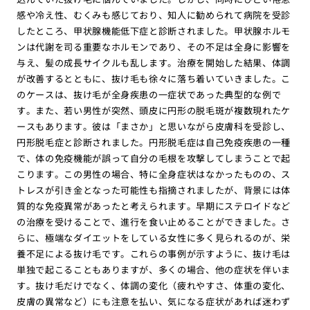
感や冷え性、むくみも感じており、知人に勧められて病院を受診
したところ、甲状腺機能低下症と診断されました。甲状腺ホルモ
ンは代謝を司る重要なホルモンであり、その不足は全身に影響を
与え、髪の成長サイクルも乱します。治療を開始した結果、体調
が改善するとともに、抜け毛も徐々に落ち着いていきました。こ
のケースは、抜け毛が全身疾患の一症状であった典型的な例で
す。また、若い男性が突然、頭皮に円形の脱毛斑が複数現れたケ
ースもあります。彼は「まさか」と思いながら皮膚科を受診し、
円形脱毛症と診断されました。円形脱毛症は自己免疫疾患の一種
で、体の免疫機能が誤って自分の毛根を攻撃してしまうことで起
こります。この男性の場合、特に全身症状はなかったものの、ス
トレスが引き金となった可能性も指摘されましたが、背景には体
質的な免疫異常があったと考えられます。早期にステロイドなど
の治療を受けることで、進行を食い止めることができました。さ
らに、極端なダイエットをしている女性に多く見られるのが、栄
養不足による抜け毛です。これらの事例が示すように、抜け毛は
単独で起こることもありますが、多くの場合、他の症状を伴いま
す。抜け毛だけでなく、体調の変化（疲れやすさ、体重の変化、
皮膚の異常など）にも注意を払い、気になる症状があれば迷わず