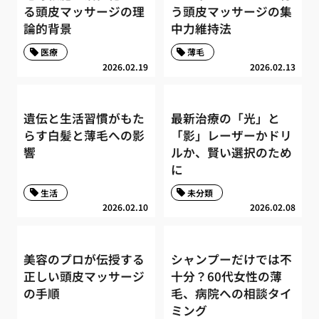
る頭皮マッサージの理
う頭皮マッサージの集
論的背景
中力維持法
医療
薄毛
2026.02.19
2026.02.13
遺伝と生活習慣がもた
最新治療の「光」と
らす白髪と薄毛への影
「影」レーザーかドリ
響
ルか、賢い選択のため
に
生活
未分類
2026.02.10
2026.02.08
美容のプロが伝授する
シャンプーだけでは不
正しい頭皮マッサージ
十分？60代女性の薄
の手順
毛、病院への相談タイ
ミング