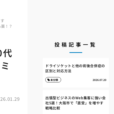
ます
る薬！？
投稿記事一覧
0代
イミ
ドライソケットと他の術後合併症の
区別と対応方法
未分類
2026.07.20
出張型ビジネスのWeb集客に強い会
26.01.29
社5選！大阪市で「直受」を増やす
戦略比較