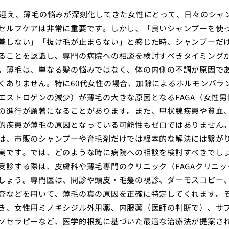
を迎え、薄毛の悩みが深刻化してきた女性にとって、日々のシャ
セルフケアは非常に重要です。しかし、「良いシャンプーを使
善しない」「抜け毛が止まらない」と感じた時、シャンプーだ
ることを認識し、専門の病院への相談を検討すべきタイミング
。薄毛は、単なる髪の悩みではなく、体の内側の不調が原因で
くありません。特に60代女性の場合、加齢によるホルモンバラ
エストロゲンの減少）が薄毛の大きな原因となるFAGA（女性男
の進行が顕著になることがあります。また、甲状腺疾患や貧血
的疾患が薄毛の原因となっている可能性もゼロではありません
は、市販のシャンプーや育毛剤だけでは根本的な解決には繋が
実です。では、どのような時に病院への相談を検討すべきでし
受診する際は、皮膚科や薄毛専門のクリニック（FAGAクリニッ
しょう。専門医は、問診や頭皮・毛髪の視診、ダーモスコピー
査などを用いて、薄毛の真の原因を正確に特定してくれます。
き、女性用ミノキシジル外用薬、内服薬（医師の判断で）、サ
ソセラピーなど、医学的根拠に基づいた最適な治療法が提案さ