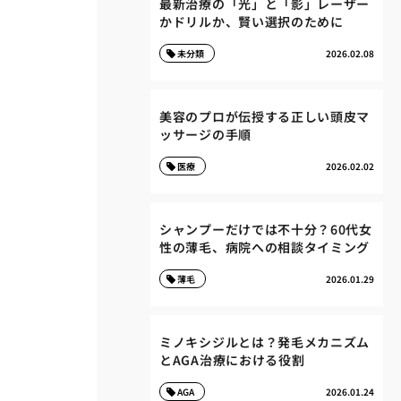
最新治療の「光」と「影」レーザー
かドリルか、賢い選択のために
未分類
2026.02.08
美容のプロが伝授する正しい頭皮マ
ッサージの手順
医療
2026.02.02
シャンプーだけでは不十分？60代女
性の薄毛、病院への相談タイミング
薄毛
2026.01.29
ミノキシジルとは？発毛メカニズム
とAGA治療における役割
AGA
2026.01.24