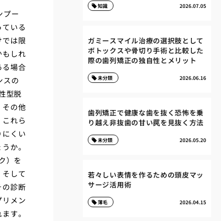
知識
2026.07.05
ンプー
っている
けでは限
ガミースマイル治療の選択肢として
ボトックスや骨切り手術と比較した
かもしれ
際の歯列矯正の独自性とメリット
ある場合
未分類
2026.06.16
ンスの
性型脱
、その他
歯列矯正で健康な歯を抜く恐怖を乗
。これら
り越え非抜歯の甘い罠を見抜く方法
りにくい
未分類
2026.05.20
ょうか。
ク）を
、そして
若々しい表情を作るための頭皮マッ
サージ活用術
その診断
プリメン
薄毛
2026.04.15
れます。