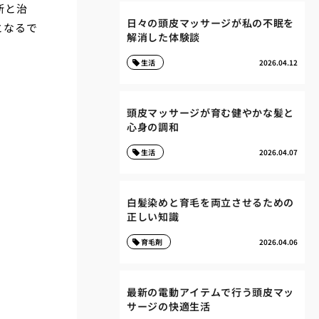
断と治
日々の頭皮マッサージが私の不眠を
となるで
解消した体験談
生活
2026.04.12
頭皮マッサージが育む健やかな髪と
心身の調和
生活
2026.04.07
白髪染めと育毛を両立させるための
正しい知識
育毛剤
2026.04.06
最新の電動アイテムで行う頭皮マッ
サージの快適生活