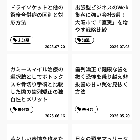
ドライソケットと他の
出張型ビジネスのWeb
術後合併症の区別と対
集客に強い会社5選！
応方法
大阪市で「直受」を増
やす戦略比較
未分類
知識
2026.07.20
2026.07.05
ガミースマイル治療の
歯列矯正で健康な歯を
選択肢としてボトック
抜く恐怖を乗り越え非
スや骨切り手術と比較
抜歯の甘い罠を見抜く
した際の歯列矯正の独
方法
自性とメリット
未分類
未分類
2026.06.16
2026.05.20
若々しい表情を作るた
日々の頭皮マッサージ