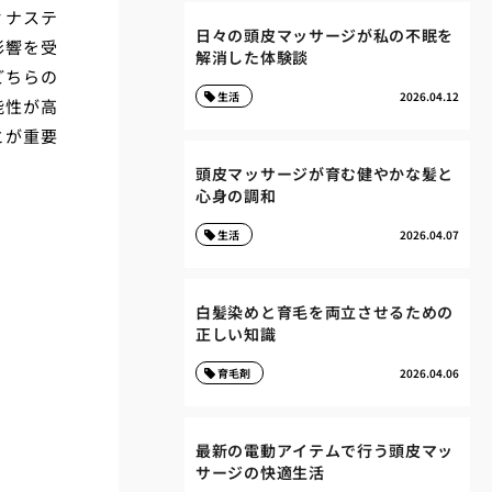
ィナステ
日々の頭皮マッサージが私の不眠を
影響を受
解消した体験談
どちらの
生活
2026.04.12
能性が高
とが重要
頭皮マッサージが育む健やかな髪と
心身の調和
生活
2026.04.07
白髪染めと育毛を両立させるための
正しい知識
育毛剤
2026.04.06
最新の電動アイテムで行う頭皮マッ
サージの快適生活