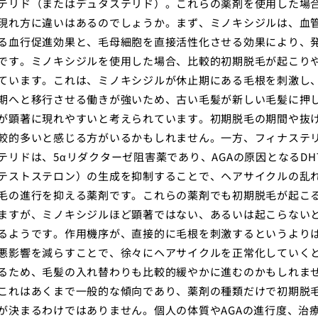
テリド（またはデュタステリド）。これらの薬剤を使用した場
現れ方に違いはあるのでしょうか。まず、ミノキシジルは、血
る血行促進効果と、毛母細胞を直接活性化させる効果により、
です。ミノキシジルを使用した場合、比較的初期脱毛が起こり
ています。これは、ミノキシジルが休止期にある毛根を刺激し
期へと移行させる働きが強いため、古い毛髪が新しい毛髪に押
が顕著に現れやすいと考えられています。初期脱毛の期間や抜
較的多いと感じる方がいるかもしれません。一方、フィナステ
テリドは、5αリダクターゼ阻害薬であり、AGAの原因となるDH
テストステロン）の生成を抑制することで、ヘアサイクルの乱
毛の進行を抑える薬剤です。これらの薬剤でも初期脱毛が起こ
ますが、ミノキシジルほど顕著ではない、あるいは起こらない
るようです。作用機序が、直接的に毛根を刺激するというよりは
悪影響を減らすことで、徐々にヘアサイクルを正常化していく
るため、毛髪の入れ替わりも比較的緩やかに進むのかもしれま
これはあくまで一般的な傾向であり、薬剤の種類だけで初期脱
が決まるわけではありません。個人の体質やAGAの進行度、治