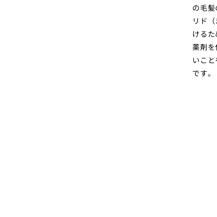
の毛髪
リド（
けるた
薬剤を
いこと
です。