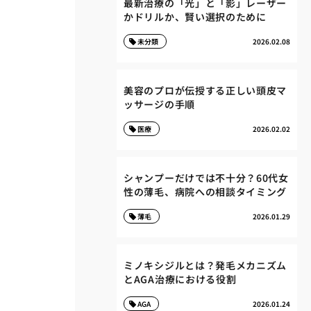
最新治療の「光」と「影」レーザー
かドリルか、賢い選択のために
未分類
2026.02.08
美容のプロが伝授する正しい頭皮マ
ッサージの手順
医療
2026.02.02
シャンプーだけでは不十分？60代女
性の薄毛、病院への相談タイミング
薄毛
2026.01.29
ミノキシジルとは？発毛メカニズム
とAGA治療における役割
AGA
2026.01.24