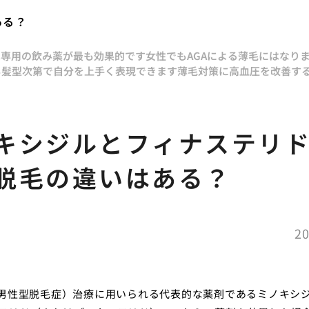
ある？
は専用の飲み薬が最も効果的です
女性でもAGAによる薄毛にはなり
も髪型次第で自分を上手く表現できます
薄毛対策に高血圧を改善す
キシジルとフィナステリ
脱毛の違いはある？
20
（男性型脱毛症）治療に用いられる代表的な薬剤であるミノキシ