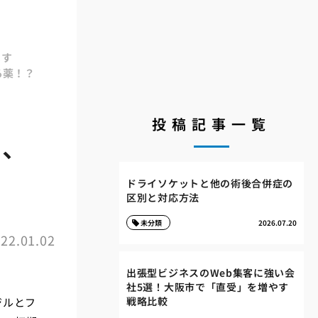
ます
る薬！？
投稿記事一覧
ド、
ドライソケットと他の術後合併症の
区別と対応方法
未分類
2026.07.20
22.01.02
出張型ビジネスのWeb集客に強い会
社5選！大阪市で「直受」を増やす
戦略比較
ジルとフ