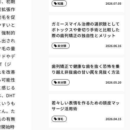
合、初期
知識
2026.07.05
管拡張作
発毛を促
ガミースマイル治療の選択肢として
やすいと
ボトックスや骨切り手術と比較した
、強制的
際の歯列矯正の独自性とメリット
し出され
未分類
2026.06.16
け毛の量
リドやデ
T（ジ
歯列矯正で健康な歯を抜く恐怖を乗
れを改善
り越え非抜歯の甘い罠を見抜く方法
る可能性
未分類
2026.05.20
と感じる
、DHT
若々しい表情を作るための頭皮マッ
というも
サージ活用術
せん。た
毛の有無
薄毛
2026.04.15
療開始時