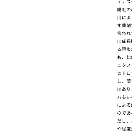
ィナス
脱毛の
用によ
す薬剤
言われ
に成長
る現象
も、比
ュタス
ヒドロ
し、薄
はあり
方もい
による
のであ
だし、
や程度