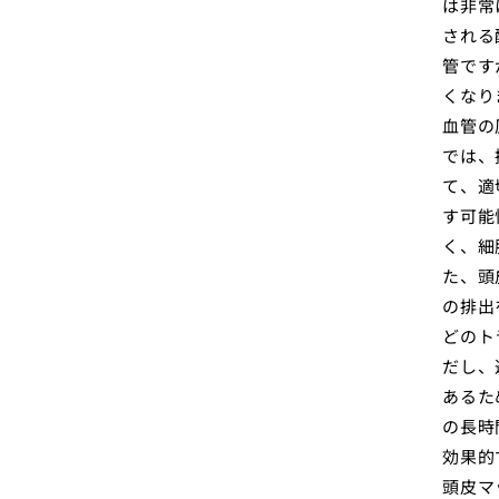
は非常
される
管です
くなり
血管の
では、
て、適
す可能
く、細
た、頭
の排出
どのト
だし、
あるた
の長時
効果的
頭皮マ