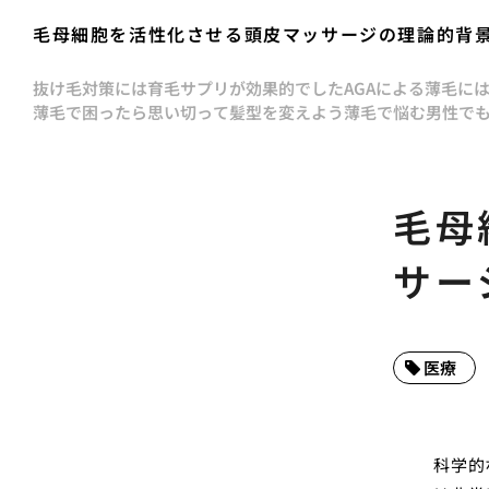
毛母細胞を活性化させる頭皮マッサージの理論的背
抜け毛対策には育毛サプリが効果的でした
AGAによる薄毛に
薄毛で困ったら思い切って髪型を変えよう
薄毛で悩む男性で
毛母
サー
医療
科学的