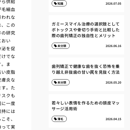
から供給
知識
2026.07.05
が毛細血
行われな
ガミースマイル治療の選択肢として
は、この
ボトックスや骨切り手術と比較した
年の研究
際の歯列矯正の独自性とメリット
におい
未分類
2026.06.16
分泌を促
だけでな
す。ま
歯列矯正で健康な歯を抜く恐怖を乗
古い皮脂
り越え非抜歯の甘い罠を見抜く方法
皮膚炎な
未分類
2026.05.20
ます。た
リスクも
若々しい表情を作るための頭皮マッ
週に一度
サージ活用術
維持には
らこそ、
薄毛
2026.04.15
持って実