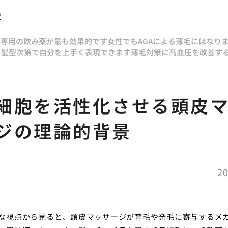
景
は専用の飲み薬が最も効果的です
女性でもAGAによる薄毛にはなり
も髪型次第で自分を上手く表現できます
薄毛対策に高血圧を改善す
細胞を活性化させる頭皮
ジの理論的背景
20
な視点から見ると、頭皮マッサージが育毛や発毛に寄与するメ