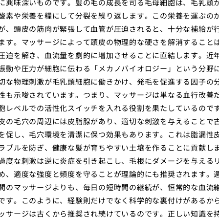
に興味深いものです。髪の毛の成長を司る毛母細胞は、毛乳頭
酸素や栄養を糧にして分裂を繰り返します。この栄養を運ぶの
が、頭皮の筋肉が緊張して血管が圧迫されると、十分な補給が
ます。マッサージによって頭皮の物理的な硬さを解消すること
圧迫を解き、血流量を劇的に増加させることに直結します。近
振動や圧力が細胞に伝わる「メカノバイオロジー」という分野
切な物理刺激が毛乳頭細胞に働きかけ、発毛を促進する因子の
性も示唆されています。つまり、マッサージは単なる血行改善
胞レベルでの活性化スイッチを入れる役割を果たしているので
皮の毛穴の周辺には皮脂腺があり、適切な刺激を与えることで
を促し、毛穴環境を清潔に保つ効果もあります。これは脂漏性
ラブルを防ぎ、健康な髪が育ちやすい土壌を作ることに貢献し
過度な刺激は逆に炎症を引き起こし、毛根にダメージを与える
め、適度な強度と頻度を守ることが理論的にも推奨されます。
間のマッサージよりも、毎日の短時間の継続が、恒常的な血流
です。このように、経験則だけでなく科学的な裏付けがあるか
ッサージは古くから推奨され続けているのです。正しい知識を