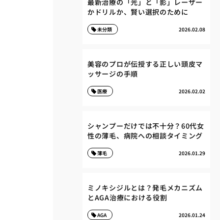
最新治療の「光」と「影」レーザー
かドリルか、賢い選択のために
未分類
2026.02.08
美容のプロが伝授する正しい頭皮マ
ッサージの手順
医療
2026.02.02
シャンプーだけでは不十分？60代女
性の薄毛、病院への相談タイミング
薄毛
2026.01.29
ミノキシジルとは？発毛メカニズム
とAGA治療における役割
AGA
2026.01.24