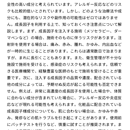
全性の高い成分と考えられています。アレルギー反応などのリス
クも比較的低いとされています。しかし、どのような治療法や成
分にも、潜在的なリスクや副作用の可能性はゼロではありませ
ん。成長因子を利用する上で、知っておくべき注意点について解
説します。まず、成長因子を注入する施術（メソセラピー、ダー
マペンなど）の場合、施術そのものに伴うリスクがあります。注
射針を使用する場合は、痛み、赤み、腫れ、かゆみ、内出血など
が一時的に生じることがあります。これらは通常数日で治まりま
すが、まれに長引くこともあります。また、衛生管理が不十分な
施設で施術を受けると、感染症のリスクも考えられます。信頼で
きる医療機関で、経験豊富な医師のもとで施術を受けることが重
要です。次に、注入する成長因子の品質や濃度、配合されている
他の成分によっては、予期せぬ反応が起こる可能性も否定できま
せん。例えば、非常に高濃度の成長因子を使用した場合や、体質
に合わない成分が含まれていた場合に、アレルギー反応や炎症反
応などが現れる可能性も考えられます。化粧品に配合されている
成長因子様成分についても、肌に合わない場合は、かゆみや赤
み、発疹などの肌トラブルを引き起こすことがあります。使用前
にパッチテストを行うなど、慎重に試すことが推奨されます。ま