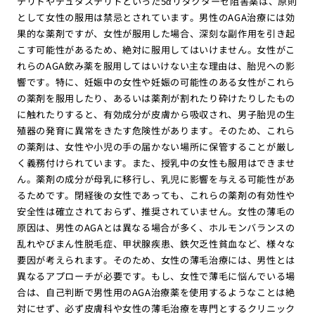
テリドやデュタステリドといった5αリダクターゼ阻害薬は、原則
として女性の服用は禁忌とされています。男性のAGA治療には効
果的な薬剤ですが、女性が服用した場合、深刻な副作用を引き起
こす可能性があるため、絶対に服用してはいけません。女性がこ
れらのAGA飲み薬を服用してはいけない主な理由は、胎児への影
響です。特に、妊娠中の女性や妊娠の可能性のある女性がこれら
の薬剤を服用したり、あるいは薬剤が割れたり砕けたりしたもの
に触れたりすると、有効成分が皮膚から吸収され、男子胎児の生
殖器の発育に異常をきたす危険性があります。そのため、これら
の薬剤は、女性や小児の手の届かない場所に保管することが厳し
く義務付けられています。また、授乳中の女性も服用はできませ
ん。薬剤の成分が母乳に移行し、乳児に影響を与える可能性があ
るためです。閉経後の女性であっても、これらの薬剤の有効性や
安全性は確立されておらず、推奨されていません。女性の薄毛の
原因は、男性のAGAとは異なる場合が多く、ホルモンバランスの
乱れやびまん性脱毛症、甲状腺疾患、鉄欠乏性貧血など、様々な
要因が考えられます。そのため、女性の薄毛治療には、男性とは
異なるアプローチが必要です。もし、女性で薄毛に悩んでいる場
合は、自己判断で男性用のAGA治療薬を使用するようなことは絶
対にせず、必ず皮膚科や女性の薄毛治療を専門とするクリニック