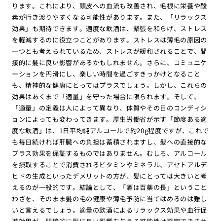
ります。これにより、頭皮への血流も改善され、毛根に栄養や酸
素が行き渡りやすくなる可能性があります。また、「リラックス
効果」も期待できます。適度な飲酒は、緊張を和らげ、ストレス
を軽減するのに役立つことがあります。ストレスは薄毛の原因の
一つとも考えられているため、ストレスが緩和されることで、間
接的に髪に良い影響があるかもしれません。さらに、コミュニケ
ーションを円滑にし、楽しい時間を過ごすきっかけとなること
も、精神的な健康にとってはプラスでしょう。しかし、これらの
効果はあくまで「適量」を守った場合に限られます。そして、
「適量」の定義は人によって異なり、体質やその日のコンディシ
ョンによっても変わってきます。厚生労働省が示す「節度ある適
度な飲酒」は、1日平均純アルコールで約20g程度ですが、これで
も毎日続ければ肝臓への負担は蓄積されますし、髪への直接的な
プラス効果を保証するものではありません。むしろ、アルコール
を摂取することで消費されるビタミンやミネラル、アセトアルデ
ヒドの生成といったデメリットの方が、髪にとっては大きいと考
えるのが一般的です。結論として、「酒は百薬の長」ということ
わざを、そのまま髪の毛の健康や薄毛予防に当てはめるのは難し
いと言えるでしょう。適量の飲酒によるリラックス効果や血行促