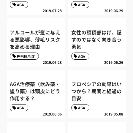
AGA
AGA
2019.07.28
2019.06.29
アルコールが髪に与え
女性の頭頂部はげ、隠
る悪影響、薄毛リスク
すのではなく向き合う
を高める理由
勇気
円形脱毛症
AGA
2019.06.28
2019.06.26
AGA治療薬（飲み薬・
プロペシアの効果はい
塗り薬）は頭皮にどう
つから？期間と経過の
作用する？
目安
AGA
AGA
2019.06.06
2019.05.08