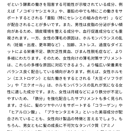
ゼという酵素の働きを阻害する可能性が示唆されている成分、例
えば「ノコギリヤシエキス」や、亜鉛の中でも特にこの働きをサ
ポートするとされる「亜鉛（特にセレンとの組み合わせ）」など
が配合されることが多いです。また、男性は皮脂の分泌が多い傾
向があるため、頭皮環境を整える成分や、血行促進成分なども重
視されます。一方、女性の薄毛の原因は、ホルモンバランスの乱
れ（妊娠・出産、更年期など）、加齢、ストレス、過度なダイエ
ットによる栄養不足、鉄欠乏性貧血、びまん性脱毛症など、より
多岐にわたります。そのため、女性向けの薄毛対策サプリメント
は、これらの多様な原因に対応できるよう、より幅広い栄養素を
バランス良く配合している傾向があります。例えば、女性ホルモ
ン（エストロゲン）と似た働きをするとされる「大豆イソフラボ
ン」や「エクオール」は、ホルモンバランスの乱れが気になる女
性に適した成分です。また、女性は月経などにより鉄分が不足し
やすいため、「鉄分」を強化配合したサプリメントも多く見られ
ます。さらに、髪のツヤやハリをサポートする「コラーゲン」や
「ヒアルロン酸」、「プラセンタエキス」といった美容成分が配
合されていることも、女性向け製品の特徴と言えるでしょう。も
ちろん、男女ともに髪の成長に不可欠なタンパク質（アミノ