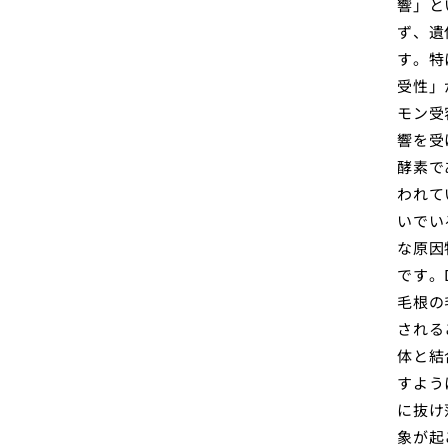
響」と
ず、遺
す。特
受性」
モン受
響を受
酵素で
われて
いでい
な原因
です。
毛根の
される
体と結
すよう
に抜け
象が起