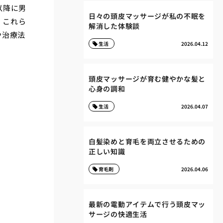
以降に男
日々の頭皮マッサージが私の不眠を
。これら
解消した体験談
や治療法
生活
2026.04.12
頭皮マッサージが育む健やかな髪と
心身の調和
生活
2026.04.07
白髪染めと育毛を両立させるための
正しい知識
育毛剤
2026.04.06
最新の電動アイテムで行う頭皮マッ
サージの快適生活