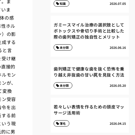
す。ま
知識
2026.07.05
ていま
体の感
ガミースマイル治療の選択肢として
男性ホル
ボトックスや骨切り手術と比較した
ン）の影
際の歯列矯正の独自性とメリット
生成する
未分類
2026.06.16
ると言
を受け継
の直接的
歯列矯正で健康な歯を抜く恐怖を乗
ホルモン
り越え非抜歯の甘い罠を見抜く方法
モンが、
未分類
2026.05.20
て変換
モン受容
若々しい表情を作るための頭皮マッ
指令を出
サージ活用術
長する前
という現
薄毛
2026.04.15
伝的に男