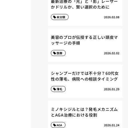
最新治療の「光」と「影」レーザー
かドリルか、賢い選択のために
未分類
2026.02.08
美容のプロが伝授する正しい頭皮マ
ッサージの手順
医療
2026.02.02
シャンプーだけでは不十分？60代女
性の薄毛、病院への相談タイミング
薄毛
2026.01.29
ミノキシジルとは？発毛メカニズム
とAGA治療における役割
AGA
2026.01.24