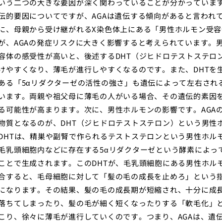
いう二つの大きな要因が深く関わっていることが分かっていま
伝的要因についてですが、AGAは遺伝する傾向があると言われ
に、母親から受け継がれるX染色体上にある「男性ホルモン受容
が、AGAの発症リスクに大きく影響すると考えられています。
容体の感受性が高いと、後述するDHT（ジヒドロテストステロ
けやすくなり、薄毛が進行しやすくなるのです。また、DHTを
ある「5αリダクターゼの活性の強さ」も遺伝によって左右され
います。両親や祖父母に薄毛の人がいる場合、その遺伝的素因
る可能性が高まります。次に、男性ホルモンの影響です。AGA
物質となるのが、DHT（ジヒドロテストステロン）という男性
DHTは、精巣や副腎で作られるテストステロンという男性ホル
毛乳頭細胞内などに存在する5αリダクターゼという酵素によっ
ことで生成されます。このDHTが、毛乳頭細胞にある男性ホル
合すると、毛母細胞に対して「髪の毛の成長を止めろ」という
になります。その結果、髪の毛の成長期が短縮され、十分に成
落ちてしまったり、髪の毛が細く短くなったりする「軟毛化」
こり、徐々に薄毛が進行していくのです。つまり、AGAは、遺