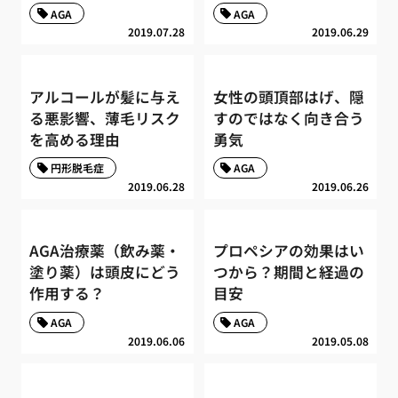
AGA
AGA
2019.07.28
2019.06.29
アルコールが髪に与え
女性の頭頂部はげ、隠
る悪影響、薄毛リスク
すのではなく向き合う
を高める理由
勇気
円形脱毛症
AGA
2019.06.28
2019.06.26
AGA治療薬（飲み薬・
プロペシアの効果はい
塗り薬）は頭皮にどう
つから？期間と経過の
作用する？
目安
AGA
AGA
2019.06.06
2019.05.08