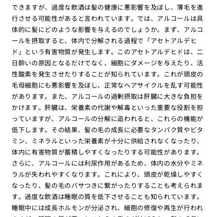
できますが、過度な飲酒は髪の健康に悪影響を及ぼし、薄毛を進
行させる可能性があると言われています。では、アルコールは具
体的に髪にどのような影響を与えるのでしょうか。まず、アルコ
ールを摂取すると、体内で分解される過程で「アセトアルデヒ
ド」という有害物質が発生します。このアセトアルデヒドは、二
日酔いの原因となるだけでなく、細胞にダメージを与えたり、活
性酸素を発生させたりすることが知られています。これが頭皮の
毛母細胞にも悪影響を及ぼし、正常なヘアサイクルを乱す可能性
があります。また、アルコールの過剰摂取は肝臓に大きな負担を
かけます。肝臓は、栄養素の代謝や解毒といった重要な役割を担
っていますが、アルコールの分解に追われると、これらの機能が
低下します。その結果、髪の毛の成長に必要なタンパク質やビタ
ミン、ミネラルといった栄養素が十分に供給されなくなったり、
体内に有害物質が蓄積しやすくなったりする可能性があります。
さらに、アルコールには利尿作用があるため、体内の水分やミネ
ラルが失われやすくなります。これにより、頭皮が乾燥しやすく
なったり、髪の毛のパサつきに繋がったりすることも考えられま
す。過度な飲酒は睡眠の質を低下させることも知られています。
睡眠中には成長ホルモンが分泌され、細胞の修復や再生が行われ