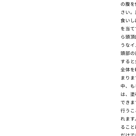
の腹を
さい。
食いし
を当て
ら頭頂
うなイ
頭部の
すると
全体を
まりま
中、も
は、塗
できま
行うこ
れます
ること
だけで