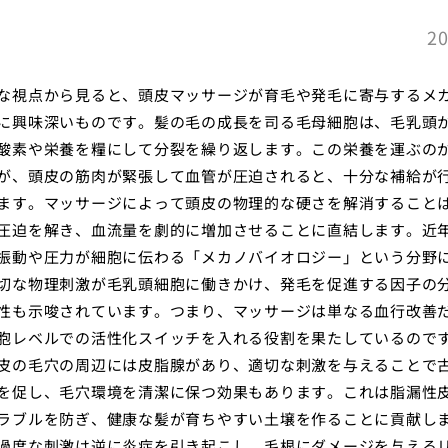
20
な視点から見ると、頭皮マッサージが育毛や発毛に寄与するメ
に興味深いものです。髪の毛の成長を司る毛母細胞は、毛乳頭
酸素や栄養を糧にして分裂を繰り返します。この栄養を運ぶの
が、頭皮の筋肉が緊張して血管が圧迫されると、十分な補給が
ます。マッサージによって頭皮の物理的な硬さを解消すること
圧迫を解き、血流量を劇的に増加させることに直結します。近
振動や圧力が細胞に伝わる「メカノバイオロジー」という分野
切な物理刺激が毛乳頭細胞に働きかけ、発毛を促進する因子の
性も示唆されています。つまり、マッサージは単なる血行改善
胞レベルでの活性化スイッチを入れる役割を果たしているので
皮の毛穴の周辺には皮脂腺があり、適切な刺激を与えることで
を促し、毛穴環境を清潔に保つ効果もあります。これは脂漏性
ラブルを防ぎ、健康な髪が育ちやすい土壌を作ることに貢献し
過度な刺激は逆に炎症を引き起こし、毛根にダメージを与える