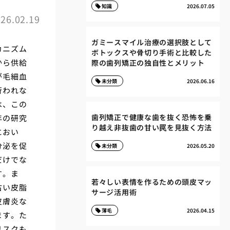
知識
2026.07.05
26.02.19
ガミースマイル治療の選択肢として
カニズム
ボトックスや骨切り手術と比較した
から供給
際の歯列矯正の独自性とメリット
が毛細血
未分類
2026.06.16
行われな
は、この
歯列矯正で健康な歯を抜く恐怖を乗
年の研究
り越え非抜歯の甘い罠を見抜く方法
におい
分泌を促
未分類
2026.05.20
だけでな
す。ま
若々しい表情を作るための頭皮マッ
古い皮脂
サージ活用術
皮膚炎な
薄毛
2026.04.15
ます。た
リスクも