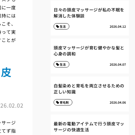
週に一度
日々の頭皮マッサージが私の不眠を
維持には
解消した体験談
らこそ、
生活
2026.04.12
持って実
すことが
頭皮マッサージが育む健やかな髪と
心身の調和
生活
2026.04.07
頭皮
白髪染めと育毛を両立させるための
正しい知識
育毛剤
2026.04.06
26.02.02
ッサージ
最新の電動アイテムで行う頭皮マッ
サージの快適生活
立てず指