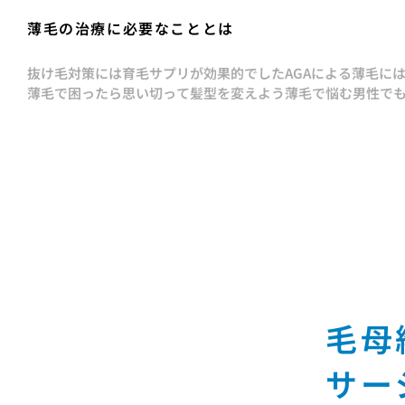
薄毛の治療に必要なこととは
抜け毛対策には育毛サプリが効果的でした
AGAによる薄毛に
薄毛で困ったら思い切って髪型を変えよう
薄毛で悩む男性で
毛母
サー