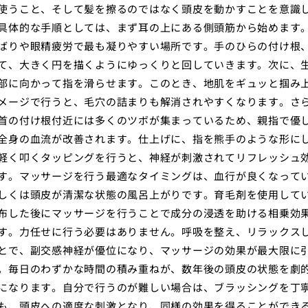
使うこと、そして髪を擦るのではなく頭皮を動かすことを意識
具体的な手順としては、まず耳の上にある側頭筋から始めます
ばりや眼精疲労で最も凝りやすい場所です。手のひらの付け根
て、大きく円を描くようにゆっくりと回していきます。次に、
部に向かって指を滑らせます。このとき、地肌をギュッと掴み
メージで行うと、毛穴の詰まりも解消されやすくなります。さ
首の付け根付近には多くのツボが集まっているため、親指で優
全身の血流が改善されます。仕上げに、指を熊手のような形に
軽く叩くタッピングを行うと、神経が刺激されてリフレッシュ
す。マッサージを行う最適なタイミングは、血行が良くなって
しくは頭皮が清潔な状態の風呂上がりです。育毛剤を使用して
布した後にマッサージを行うことで成分の浸透を助ける相乗効
す。力任せに行う必要はありません。呼吸を整え、リラックス
とで、副交感神経が優位になり、マッサージの効果が最大限に
。毎日のわずかな時間の積み重ねが、数年後の頭皮の状態を劇
になります。自分で行うのが難しい場合は、ブラッシングを丁
も、頭皮への適度な刺激となり、同様の効果を得ることができ