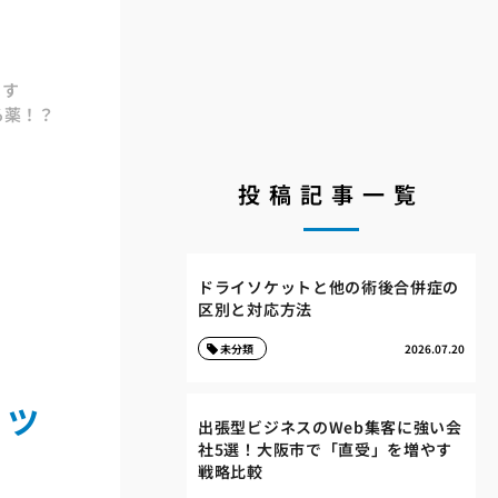
ます
る薬！？
投稿記事一覧
ドライソケットと他の術後合併症の
区別と対応方法
未分類
2026.07.20
マッ
出張型ビジネスのWeb集客に強い会
社5選！大阪市で「直受」を増やす
戦略比較