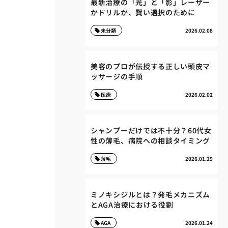
最新治療の「光」と「影」レーザー
かドリルか、賢い選択のために
未分類
2026.02.08
美容のプロが伝授する正しい頭皮マ
ッサージの手順
医療
2026.02.02
シャンプーだけでは不十分？60代女
性の薄毛、病院への相談タイミング
薄毛
2026.01.29
ミノキシジルとは？発毛メカニズム
とAGA治療における役割
AGA
2026.01.24