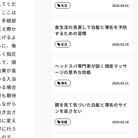
してくだ
生活
2026.04.01
。ここは
、手根部
食生活の見直しで白髪と薄毛を予防
生え際か
するための習慣
上げるよ
生活
2026.03.30
らに、後
しく指圧
して、頭
ヘッドスパ専門家が説く頭皮マッサ
効果が高
ージの意外な効能
いる入浴
薄毛
2026.03.21
いる場合
果も期待
しながら
鏡を見て気づいた白髪と薄毛のサイ
ンを逃さない
引き出さ
的に変え
知識
2026.03.18
寧に行う
るので、