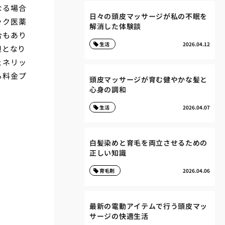
なる場合
日々の頭皮マッサージが私の不眠を
ック医薬
解消した体験談
合もあり
生活
2026.04.12
担となり
ェネリッ
る料金プ
頭皮マッサージが育む健やかな髪と
心身の調和
生活
2026.04.07
白髪染めと育毛を両立させるための
正しい知識
育毛剤
2026.04.06
最新の電動アイテムで行う頭皮マッ
サージの快適生活