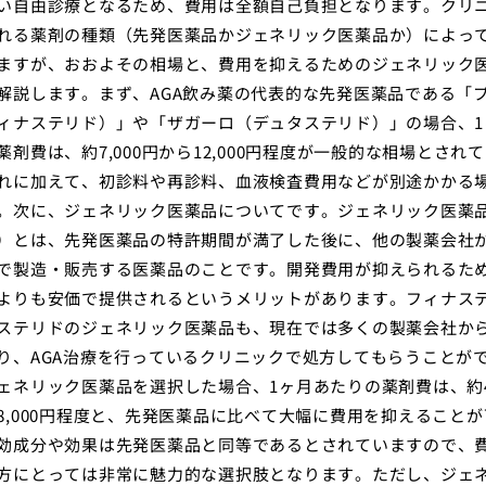
い自由診療となるため、費用は全額自己負担となります。クリ
れる薬剤の種類（先発医薬品かジェネリック医薬品か）によっ
ますが、おおよその相場と、費用を抑えるためのジェネリック
解説します。まず、AGA飲み薬の代表的な先発医薬品である「
ィナステリド）」や「ザガーロ（デュタステリド）」の場合、1
薬剤費は、約7,000円から12,000円程度が一般的な相場とされ
れに加えて、初診料や再診料、血液検査費用などが別途かかる
。次に、ジェネリック医薬品についてです。ジェネリック医薬
）とは、先発医薬品の特許期間が満了した後に、他の製薬会社
で製造・販売する医薬品のことです。開発費用が抑えられるた
よりも安価で提供されるというメリットがあります。フィナス
ステリドのジェネリック医薬品も、現在では多くの製薬会社か
り、AGA治療を行っているクリニックで処方してもらうことが
ェネリック医薬品を選択した場合、1ヶ月あたりの薬剤費は、約4,
8,000円程度と、先発医薬品に比べて大幅に費用を抑えること
効成分や効果は先発医薬品と同等であるとされていますので、
方にとっては非常に魅力的な選択肢となります。ただし、ジェ