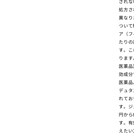
されな
処方さ
異なり
ついて
ア（フ
たりの
す。こ
ります
医薬品
効成分
医薬品
デュタ
れてお
す。ジ
円から
す。有
えたい