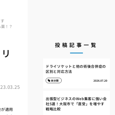
ます
る薬！？
投稿記事一覧
ネリ
ドライソケットと他の術後合併症の
区別と対応方法
未分類
2026.07.20
23.03.25
出張型ビジネスのWeb集客に強い会
社5選！大阪市で「直受」を増やす
戦略比較
険が適用