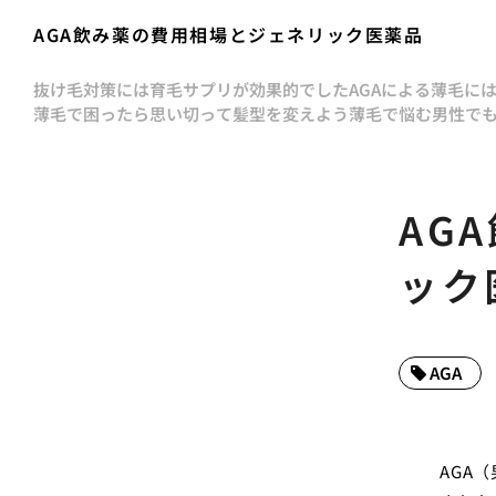
AGA飲み薬の費用相場とジェネリック医薬品
抜け毛対策には育毛サプリが効果的でした
AGAによる薄毛に
薄毛で困ったら思い切って髪型を変えよう
薄毛で悩む男性で
AG
ック
AGA
AGA