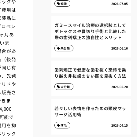
ニックや
知識
2026.07.05
て費用は
医薬品に
ガミースマイル治療の選択肢として
プロペシ
ボトックスや骨切り手術と比較した
ヶ月あ
際の歯列矯正の独自性とメリット
ていま
未分類
2026.06.16
場合があ
品（後発
が同じ有
歯列矯正で健康な歯を抜く恐怖を乗
め、先発
り越え非抜歯の甘い罠を見抜く方法
テリドや
未分類
2026.05.20
ら販売さ
できま
若々しい表情を作るための頭皮マッ
000
サージ活用術
が可能で
費用を抑
薄毛
2026.04.15
ネリック