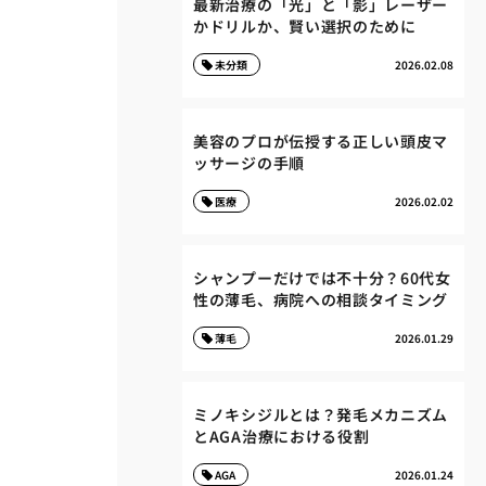
最新治療の「光」と「影」レーザー
かドリルか、賢い選択のために
未分類
2026.02.08
美容のプロが伝授する正しい頭皮マ
ッサージの手順
医療
2026.02.02
シャンプーだけでは不十分？60代女
性の薄毛、病院への相談タイミング
薄毛
2026.01.29
ミノキシジルとは？発毛メカニズム
とAGA治療における役割
AGA
2026.01.24