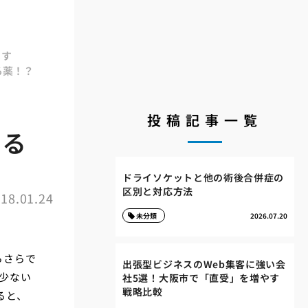
ます
る薬！？
投稿記事一覧
いる
ドライソケットと他の術後合併症の
区別と対応方法
18.01.24
未分類
2026.07.20
らさらで
出張型ビジネスのWeb集客に強い会
少ない
社5選！大阪市で「直受」を増やす
戦略比較
ると、