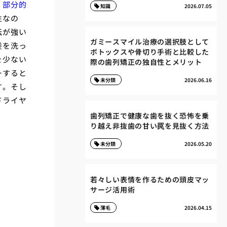
、部分的
知識
2026.07.05
性なの
伝が強い
ガミースマイル治療の選択肢として
髪を洗っ
ボトックスや骨切り手術と比較した
を少ない
際の歯列矯正の独自性とメリット
ーすると
未分類
2026.06.16
す。そし
ドライヤ
歯列矯正で健康な歯を抜く恐怖を乗
り越え非抜歯の甘い罠を見抜く方法
未分類
2026.05.20
若々しい表情を作るための頭皮マッ
サージ活用術
薄毛
2026.04.15