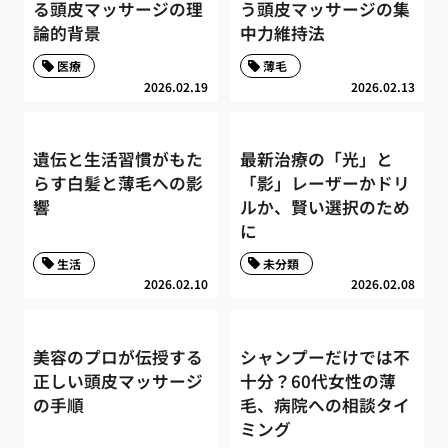
る頭皮マッサージの理
う頭皮マッサージの集
論的背景
中力維持法
医療
薄毛
2026.02.19
2026.02.13
遺伝と生活習慣がもた
最新治療の「光」と
らす白髪と薄毛への影
「影」レーザーかドリ
響
ルか、賢い選択のため
に
生活
未分類
2026.02.10
2026.02.08
美容のプロが伝授する
シャンプーだけでは不
正しい頭皮マッサージ
十分？60代女性の薄
の手順
毛、病院への相談タイ
ミング