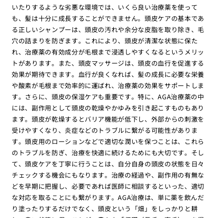
いたりするような劣悪な環境では、いくら良い治療薬を使って
も、髪は十分に成長することができません。頭皮ケアの基本であ
る正しいシャンプーは、頭皮の汚れや余分な皮脂を取り除き、毛
穴の詰まりを防ぎます。これにより、頭皮が清潔な状態に保た
れ、治療薬の有効成分が毛根まで浸透しやすくなるというメリッ
トがあります。また、頭皮マッサージは、頭皮の血行を促進する
効果が期待できます。血行が良くなれば、髪の成長に必要な栄養
や酸素が毛根まで効率的に運ばれ、治療薬の効果をサポートしま
す。さらに、頭皮の保湿ケアも重要です。特に、AGA治療薬の中
には、副作用として頭皮の乾燥やかゆみを引き起こすものもあり
ます。頭皮が乾燥するとバリア機能が低下し、外部からの刺激を
受けやすくなり、炎症などのトラブルに繋がる可能性がありま
す。頭皮用のローションなどで適切な潤いを保つことは、これら
のトラブルを防ぎ、治療を快適に続けるためにも大切です。そし
て、頭皮ケアを丁寧に行うことは、自分自身の頭皮の状態を日々
チェックする機会にもなります。治療の経過や、副作用の有無な
どを早期に把握し、必要であれば医師に相談するといった、適切
な対応を取ることにも繋がります。AGA治療は、単に薬を飲んだ
り塗ったりするだけでなく、頭皮という「畑」をしっかりと耕