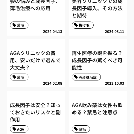
髪の悩みと成長因子、
美容クリニックでの成
薄毛治療への応用
長因子導入、その方法
と期待
薄毛
抜け毛
2024.04.13
2024.03.11
AGAクリニックの費
再生医療の鍵を握る？
用、安いだけで選んで
成長因子の驚くべき可
大丈夫？
能性
薄毛
円形脱毛症
2024.02.08
2023.10.03
成長因子は安全？知っ
AGA飲み薬は女性も飲
ておきたいリスクと副
める？禁忌と注意点
作用
AGA
薄毛