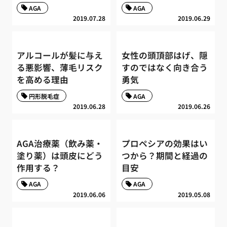
AGA
AGA
2019.07.28
2019.06.29
アルコールが髪に与え
女性の頭頂部はげ、隠
る悪影響、薄毛リスク
すのではなく向き合う
を高める理由
勇気
円形脱毛症
AGA
2019.06.28
2019.06.26
AGA治療薬（飲み薬・
プロペシアの効果はい
塗り薬）は頭皮にどう
つから？期間と経過の
作用する？
目安
AGA
AGA
2019.06.06
2019.05.08