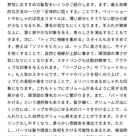
男性におすすめの髪型をいくつかご紹介します。まず、最も効果
的な方法の一つが「全体的に短くする」ことです。ベリーショー
トやおしゃれば坊主スタイルは、薄い部分とそうでない部分の差
が少なくなるため、薄毛が目立ちにくくなります。手入れが簡単
な上に、潔く爽やかな印象を与え、男らしさを演出することもで
きます。次に、「トップに視線を集める」スタイルもおすすめで
す。例えば「ソフトモヒカン」は、トップに高さを出し、サイド
を短くすることで、自然と視線が上部に集まり、頭頂部の薄さが
気になりにくくなります。スタイリングも比較的簡単で、アクテ
ィブな印象を与えられます。「ツーブロック」や「フェードカッ
ト」も人気のスタイルです。サイドやバックを短く刈り上げ、ト
ップとの長短の差をつけることで、メリハリのあるおしゃれな印
象になります。これもトップにボリュームがあるように見せる効
果があり、頭頂部の薄毛カバーに繋がります。また、「パーマを
かける」という選択肢もあります。髪が細く、ボリュームが出に
くい方には、トップを中心にゆるめのパーマをかけることで、ふ
んわりとした自然なボリューム感を出すことができます。スタイ
リングもしやすくなり、柔らかい雰囲気を演出できます。ただ
し、パーマは髪や頭皮に負担をかける可能性もあるため、美容師