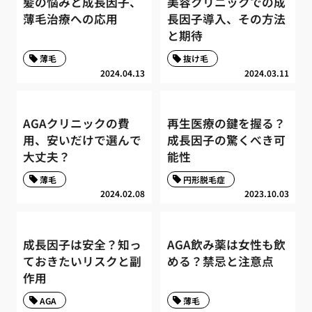
髪の悩みと成長因子、
美容クリニックでの成
薄毛治療への応用
長因子導入、その方法
と期待
薄毛
抜け毛
2024.04.13
2024.03.11
AGAクリニックの費
再生医療の鍵を握る？
用、安いだけで選んで
成長因子の驚くべき可
大丈夫？
能性
薄毛
円形脱毛症
2024.02.08
2023.10.03
成長因子は安全？知っ
AGA飲み薬は女性も飲
ておきたいリスクと副
める？禁忌と注意点
作用
AGA
薄毛