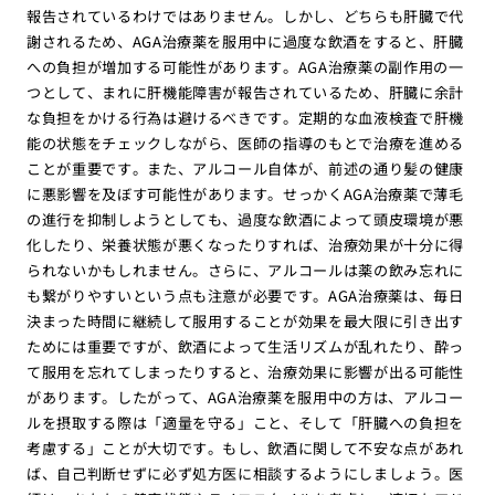
報告されているわけではありません。しかし、どちらも肝臓で代
謝されるため、AGA治療薬を服用中に過度な飲酒をすると、肝臓
への負担が増加する可能性があります。AGA治療薬の副作用の一
つとして、まれに肝機能障害が報告されているため、肝臓に余計
な負担をかける行為は避けるべきです。定期的な血液検査で肝機
能の状態をチェックしながら、医師の指導のもとで治療を進める
ことが重要です。また、アルコール自体が、前述の通り髪の健康
に悪影響を及ぼす可能性があります。せっかくAGA治療薬で薄毛
の進行を抑制しようとしても、過度な飲酒によって頭皮環境が悪
化したり、栄養状態が悪くなったりすれば、治療効果が十分に得
られないかもしれません。さらに、アルコールは薬の飲み忘れに
も繋がりやすいという点も注意が必要です。AGA治療薬は、毎日
決まった時間に継続して服用することが効果を最大限に引き出す
ためには重要ですが、飲酒によって生活リズムが乱れたり、酔っ
て服用を忘れてしまったりすると、治療効果に影響が出る可能性
があります。したがって、AGA治療薬を服用中の方は、アルコー
ルを摂取する際は「適量を守る」こと、そして「肝臓への負担を
考慮する」ことが大切です。もし、飲酒に関して不安な点があれ
ば、自己判断せずに必ず処方医に相談するようにしましょう。医