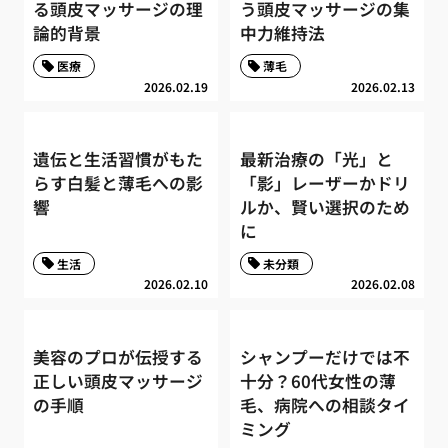
る頭皮マッサージの理
う頭皮マッサージの集
論的背景
中力維持法
医療
薄毛
2026.02.19
2026.02.13
遺伝と生活習慣がもた
最新治療の「光」と
らす白髪と薄毛への影
「影」レーザーかドリ
響
ルか、賢い選択のため
に
生活
未分類
2026.02.10
2026.02.08
美容のプロが伝授する
シャンプーだけでは不
正しい頭皮マッサージ
十分？60代女性の薄
の手順
毛、病院への相談タイ
ミング