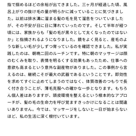
指で掴めるほどの余裕が出てきました。三ヶ月が経過した頃、風
呂上がりの抜け毛の量が明らかに減っていることに気づきまし
た。以前は排水溝に溜まる髪の毛を見て溜息をついていました
が、その不安が日に日に薄れていったのです。そして半年が経つ
頃には、家族からも「髪の毛が黒々として太くなったのではない
か」と指摘されるようになりました。鏡をよく見ると、産毛のよ
うな新しい毛が少しずつ育っているのを確認できました。私が実
践したのは、朝晩二回のルーチンです。特に朝のマッサージは顔
のむくみを取り、表情を明るくする効果もあったため、仕事への
意欲も高まるという意外な副産物がありました。この事例から言
えるのは、継続こそが最大の武器であるということです。即効性
を求めてすぐに止めてしまうのではなく、体質改善のつもりで長
く付き合うことが、薄毛克服への確かな一歩となります。もちろ
ん個人差はありますが、頭皮環境を整えるという根本的なアプロ
ーチが、髪の毛の生命力を呼び覚ますきっかけになることは間違
いありません。今では、マッサージをしないと一日が始まらない
ほど、私の生活に深く根付いています。