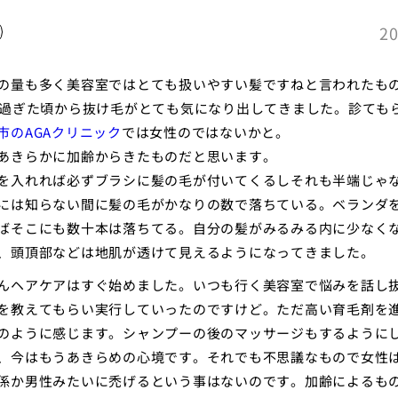
20
の量も多く美容室ではとても扱いやすい髪ですねと言われたも
を過ぎた頃から抜け毛がとても気になり出してきました。診ても
市のAGAクリニック
では女性のではないかと。
あきらかに加齢からきたものだと思います。
を入れれば必ずブラシに髪の毛が付いてくるしそれも半端じゃ
には知らない間に髪の毛がかなりの数で落ちている。ベランダ
ばそこにも数十本は落ちてる。自分の髪がみるみる内に少なく
、頭頂部などは地肌が透けて見えるようになってきました。
んヘアケアはすぐ始めました。いつも行く美容室で悩みを話し
を教えてもらい実行していったのですけど。ただ高い育毛剤を
のように感じます。シャンプーの後のマッサージもするように
、今はもうあきらめの心境です。それでも不思議なもので女性
係か男性みたいに禿げるという事はないのです。加齢によるも