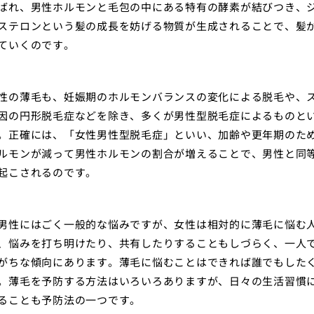
ばれ、男性ホルモンと毛包の中にある特有の酵素が結びつき、
ステロンという髪の成長を妨げる物質が生成されることで、髪
ていくのです。
性の薄毛も、妊娠期のホルモンバランスの変化による脱毛や、
因の円形脱毛症などを除き、多くが男性型脱毛症によるものと
。正確には、「女性男性型脱毛症」といい、加齢や更年期のた
ルモンが減って男性ホルモンの割合が増えることで、男性と同
起こされるのです。
男性にはごく一般的な悩みですが、女性は相対的に薄毛に悩む
、悩みを打ち明けたり、共有したりすることもしづらく、一人
がちな傾向にあります。薄毛に悩むことはできれば誰でもした
。薄毛を予防する方法はいろいろありますが、日々の生活習慣
ることも予防法の一つです。