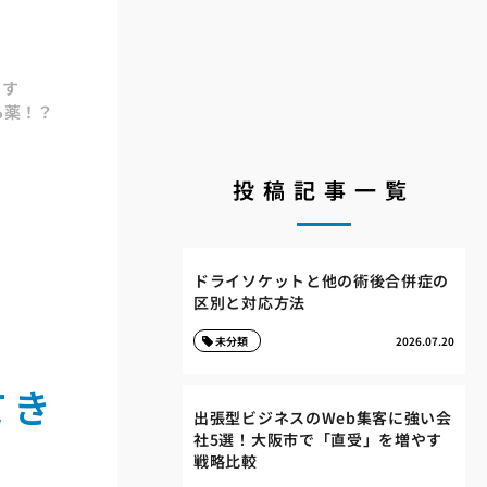
ます
る薬！？
投稿記事一覧
ドライソケットと他の術後合併症の
区別と対応方法
未分類
2026.07.20
てき
出張型ビジネスのWeb集客に強い会
社5選！大阪市で「直受」を増やす
戦略比較