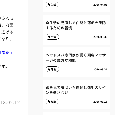
生活
2026.04.01
いる人も
食生活の見直しで白髪と薄毛を予防
度、内面
するための習慣
に逃げる
生活
2026.03.30
になり、
対策をす
ヘッドスパ専門家が説く頭皮マッサ
ージの意外な効能
です。
薄毛
2026.03.21
鏡を見て気づいた白髪と薄毛のサイ
ンを逃さない
18.02.12
知識
2026.03.18