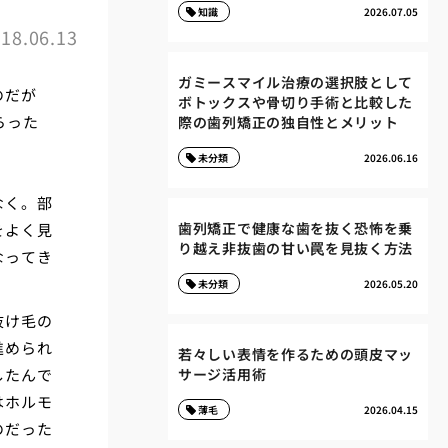
知識
2026.07.05
18.06.13
ガミースマイル治療の選択肢として
のだが
ボトックスや骨切り手術と比較した
らった
際の歯列矯正の独自性とメリット
未分類
2026.06.16
なく。部
歯列矯正で健康な歯を抜く恐怖を乗
をよく見
り越え非抜歯の甘い罠を見抜く方法
なってき
未分類
2026.05.20
抜け毛の
進められ
若々しい表情を作るための頭皮マッ
したんで
サージ活用術
はホルモ
薄毛
2026.04.15
のだった