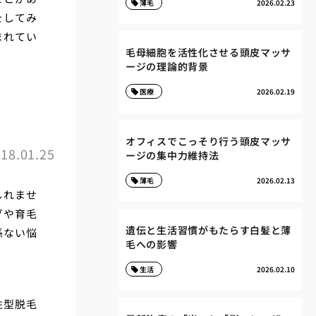
薄毛
2026.02.23
をしてみ
まれてい
毛母細胞を活性化させる頭皮マッサ
ージの理論的背景
医療
2026.02.19
オフィスでこっそり行う頭皮マッサ
18.01.25
ージの集中力維持法
薄毛
2026.02.13
しれませ
グや育毛
遺伝と生活習慣がもたらす白髪と薄
係ない悩
毛への影響
生活
2026.02.10
性型脱毛