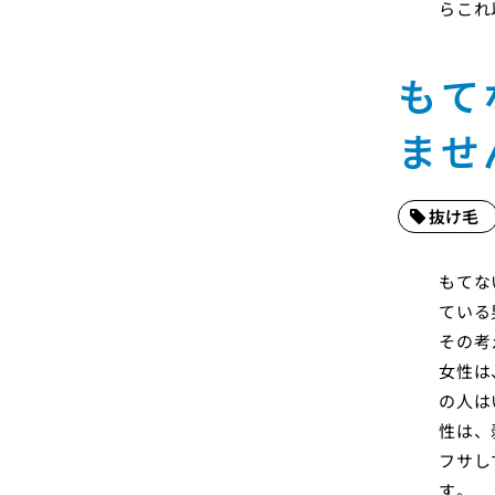
らこれ
もて
ませ
抜け毛
もてな
ている
その考
女性は
の人は
性は、
フサし
す。