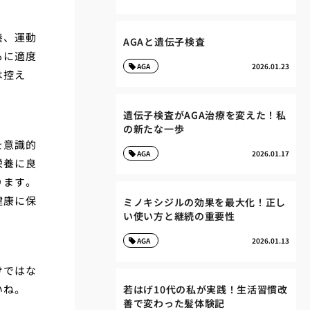
養、運動
AGAと遺伝子検査
もに適度
AGA
2026.01.23
は控え
遺伝子検査がAGA治療を変えた！私
の新たな一歩
を意識的
AGA
2026.01.17
栄養に良
ります。
健康に保
ミノキシジルの効果を最大化！正し
い使い方と継続の重要性
AGA
2026.01.13
けではな
いね。
若はげ10代の私が実践！生活習慣改
善で変わった髪体験記