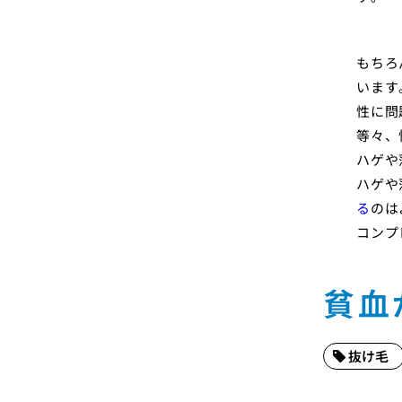
もちろ
います
性に問
等々、
ハゲや
ハゲや
る
のは
コンプ
貧血
抜け毛