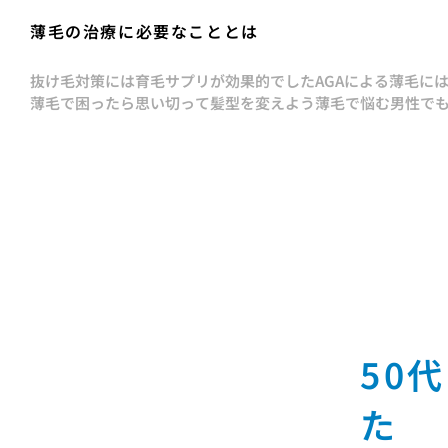
薄毛の治療に必要なこととは
抜け毛対策には育毛サプリが効果的でした
AGAによる薄毛に
薄毛で困ったら思い切って髪型を変えよう
薄毛で悩む男性で
50
た