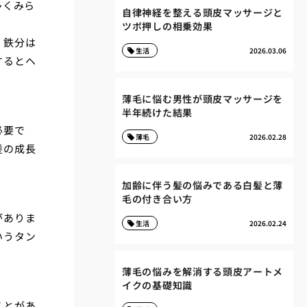
多くみら
自律神経を整える頭皮マッサージと
ツボ押しの相乗効果
。鉄分は
生活
2026.03.06
するとヘ
薄毛に悩む男性が頭皮マッサージを
半年続けた結果
必要で
薄毛
2026.02.28
髪の成長
加齢に伴う髪の悩みである白髪と薄
毛の付き合い方
がありま
生活
2026.02.24
いうタン
薄毛の悩みを解消する頭皮アートメ
イクの基礎知識
ことがあ