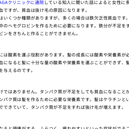
AGAクリニックに通院
している知人に聞いた話によると女性に
血ですが、貧血は抜け毛の原因になります。
はいくつか種類がありますが、多くの場合は鉄欠乏性貧血です
中のヘモグロビンを作るために必要になります。鉄分が不足を
ビンをきちんと作ることができません。
には酸素を運ぶ役割があります。髪の成長には酸素や栄養素が
血になると髪に十分な量の酸素や栄養素を運ぶことができず、
を与えるのです。
けではありません。タンパク質が不足をしても貧血になること
ンパク質は髪を作るために必要な栄養素です。髪はケラチンと
でできていて、タンパク質が不足をすれば抜け毛が増えます。
なると頭痛がする、ふらつく、疲れやすいといった症状がでる