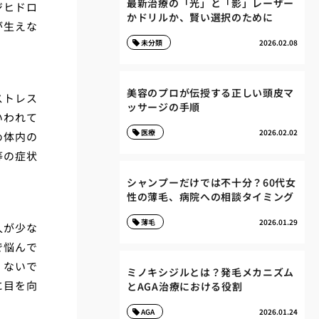
最新治療の「光」と「影」レーザー
ジヒドロ
かドリルか、賢い選択のために
が生えな
未分類
2026.02.08
美容のプロが伝授する正しい頭皮マ
ストレス
ッサージの手順
いわれて
医療
2026.02.02
め体内の
等の症状
シャンプーだけでは不十分？60代女
性の薄毛、病院への相談タイミング
薄毛
2026.01.29
人が少な
で悩んで
くないで
ミノキシジルとは？発毛メカニズム
に目を向
とAGA治療における役割
AGA
2026.01.24