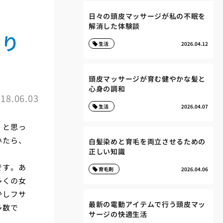
日々の頭皮マッサージが私の不眠を
解消した体験談
あり
生活
2026.04.12
頭皮マッサージが育む健やかな髪と
心身の調和
18.06.03
生活
2026.04.07
、と思っ
いたら、
白髪染めと育毛を両立させるための
正しい知識
です。あ
育毛剤
2026.04.06
多くの女
少しフサ
最新の電動アイテムで行う頭皮マッ
多数で
サージの快適生活